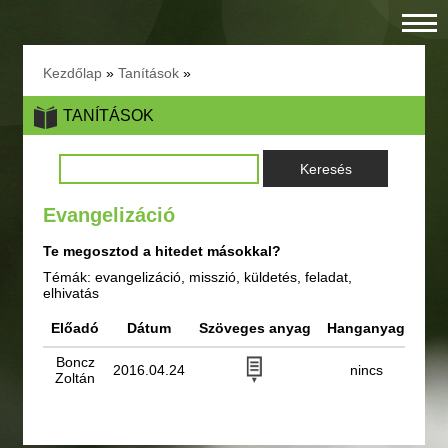
Kezdőlap
»
Tanítások
»
TANÍTÁSOK
Evangelizáció
Te megosztod a hitedet másokkal?
Témák: evangelizáció, misszió, küldetés, feladat,
elhivatás
Előadó
Dátum
Szöveges anyag
Hanganyag
Boncz
2016.04.24
nincs
Zoltán