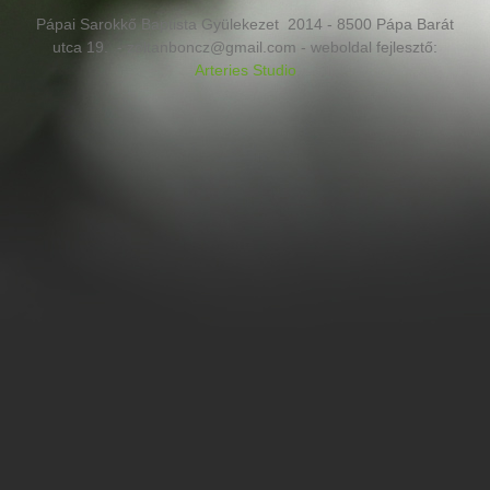
Pápai Sarokkő Baptista Gyülekezet 2014 - 8500 Pápa Barát
utca 19. - zoltanboncz@gmail.com - weboldal fejlesztő:
Arteries Studio