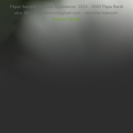
Pápai Sarokkő Baptista Gyülekezet 2014 - 8500 Pápa Barát
utca 19. - zoltanboncz@gmail.com - weboldal fejlesztő:
Arteries Studio