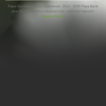
Pápai Sarokkő Baptista Gyülekezet 2014 - 8500 Pápa Barát
utca 19. - zoltanboncz@gmail.com - weboldal fejlesztő:
Arteries Studio