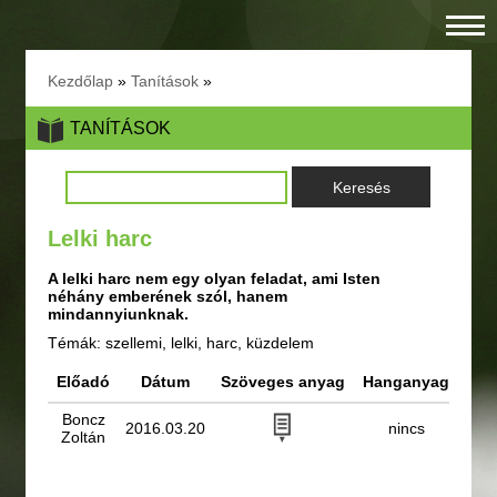
Kezdőlap
»
Tanítások
»
TANÍTÁSOK
Lelki harc
A lelki harc nem egy olyan feladat, ami Isten
néhány emberének szól, hanem
mindannyiunknak.
Témák: szellemi, lelki, harc, küzdelem
Előadó
Dátum
Szöveges anyag
Hanganyag
Boncz
2016.03.20
nincs
Zoltán