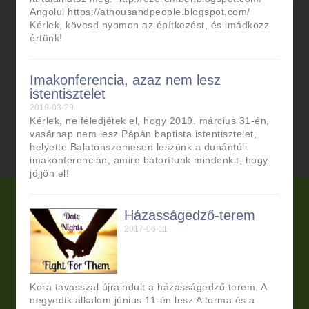
Angolul https://athousandpeople.blogspot.com/
Kérlek, kövesd nyomon az építkezést, és imádkozz
értünk!
Imakonferencia, azaz nem lesz
istentisztelet
2019-03-29
Kérlek, ne feledjétek el, hogy 2019. március 31-én,
vasárnap nem lesz Pápán baptista istentisztelet,
helyette Balatonszemesen leszünk a dunántúli
imakonferencián, amire bátorítunk mindenkit, hogy
jöjjön el!
Házasságedző-terem
2017-06-11
Kora tavasszal újraindult a házasságedző terem. A
negyedik alkalom június 11-én lesz A torma és a