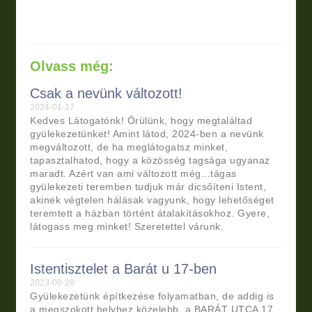
Olvass még:
Csak a nevünk változott!
2024-01-17
Kedves Látogatónk! Örülünk, hogy megtaláltad
gyülekezetünket! Amint látod, 2024-ben a nevünk
megváltozott, de ha meglátogatsz minket,
tapasztalhatod, hogy a közösség tagsága ugyanaz
maradt. Azért van ami változott még...tágas
gyülekezeti teremben tudjuk már dicsőíteni Istent,
akinek végtelen hálásak vagyunk, hogy lehetőséget
teremtett a házban történt átalakításokhoz. Gyere,
látogass meg minket! Szeretettel várunk.
Istentisztelet a Barát u 17-ben
2023-09-28
Gyülekezetünk építkezése folyamatban, de addig is
a megszokott helyhez közelebb, a BARÁT UTCA 17.