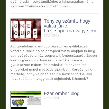
gyümölcsfa - együttműködés a házasságban téma
kapcsán "Kényszerrandi" alcímmel.
Tényleg számít, hogy
valaki jár-e
házicsoportba vagy sem
2017-05-18
Azt gondolom a legtöbb pásztor és gyülekezeti
vezető a Biblia és saját tapasztalata alapján is meg
van győződve a házicsoportok fontosságáról. Éppen
ezért igyekszünk ilyen rendszert kiépíteni a
gyülekezeteinkben, és próbáljuk is bevonni az
embereket minél nagyobb számban. Kérdés, vajon
mérhető, hogy valóban segít a házicsoport a lelki
növekedésben, vagy csak sejtéseink lehetnek?
Ezer ember blog
2016-07-01