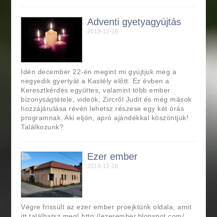
Adventi gyetyagyújtás
2019-12-18
Idén december 22-én megint mi gyújtjuk meg a
negyedik gyertyát a Kastély előtt. Ez évben a
Keresztkérdés együttes, valamint több ember
bizonyságtétele, videók, Zircről Judit és még mások
hozzájárulása révén lehetsz részese egy két órás
programnak. Aki eljön, apró ajándékkal köszöntjük!
Találkozunk?
Ezer ember
2019-12-18
Végre frissült az ezer ember proejktünk oldala, amit
itt találhatsz meg! http://ezerember.blogspot.com/