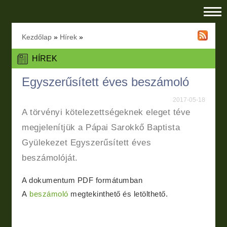
Kezdőlap
»
Hírek
»
HÍREK
Egyszerűsített éves beszámoló
2017-05-18
A törvényi kötelezettségeknek eleget téve
megjelenítjük a Pápai Sarokkő Baptista
Gyülekezet Egyszerűsített éves
beszámolóját.
A dokumentum PDF formátumban
A
beszámoló
megtekinthető és letölthető.