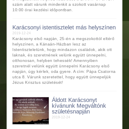
szám alatt várunk mindenkit a szokott vasárnap
10:00 órai kezdési időpontban.
Karácsonyi istentisztelet más helyszínen
2019-12-24
Karácsony első napján, 25-én a megszokottól eltérő
helyszínen, a Kánaán-Házban lesz az
Istentiszteletünk, hogy mindazon családok, akik ott
laknak, és szeretnének velünk együtt ünnepelni,
otthonosan, helyben tehessék! Amennyiben
szeretnél velünk együtt ünnepelni Karácsony első
napján, úgy kérlek, oda gyere. A cím: Pápa Csatorna
utca 8. Várunk szeretettel, hogy együtt ünnepeljük
Jézus Krisztus születését!
Áldott Karácsonyt
kívánunk Megváltónk
születésnapján
2019-12-24