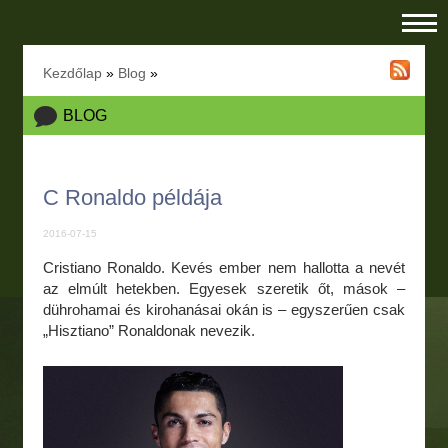
Kezdőlap
»
Blog
»
BLOG
C Ronaldo példája
2016-07-15
Cristiano Ronaldo. Kevés ember nem hallotta a nevét
az elmúlt hetekben. Egyesek szeretik őt, mások –
dührohamai és kirohanásai okán is – egyszerűen csak
„Hisztiano” Ronaldonak nevezik.