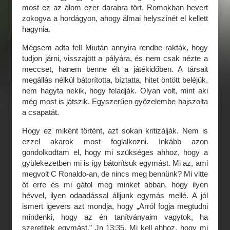
most ez az álom ezer darabra tört. Romokban hevert
zokogva a hordágyon, ahogy álmai helyszínét el kellett
hagynia.
Mégsem adta fel! Miután annyira rendbe rakták, hogy
tudjon járni, visszajött a pályára, és nem csak nézte a
meccset, hanem benne élt a játékidőben. A társait
megállás nélkül bátorította, bíztatta, hitet öntött beléjük,
nem hagyta nekik, hogy feladják. Olyan volt, mint aki
még most is játszik. Egyszerűen győzelembe hajszolta
a csapatát.
Hogy ez miként történt, azt sokan kritizálják. Nem is
ezzel akarok most foglalkozni. Inkább azon
gondolkodtam el, hogy mi szükséges ahhoz, hogy a
gyülekezetben mi is így bátorítsuk egymást. Mi az, ami
megvolt C Ronaldo-an, de nincs meg bennünk? Mi vitte
őt erre és mi gátol meg minket abban, hogy ilyen
hévvel, ilyen odaadással álljunk egymás mellé. A jól
ismert igevers azt mondja, hogy „Arról fogja megtudni
mindenki, hogy az én tanítványaim vagytok, ha
szeretitek egymást.” Jn 13:35. Mi kell ahhoz, hogy mi